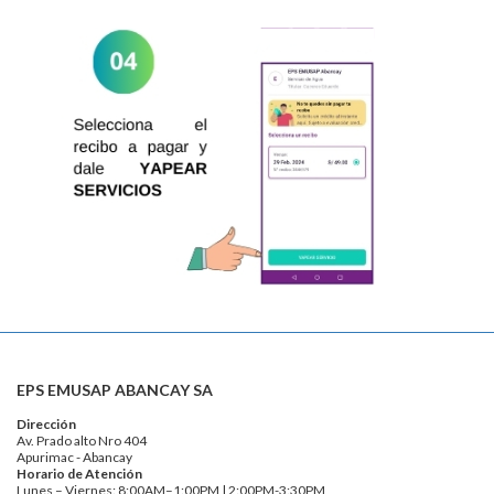
EPS EMUSAP ABANCAY SA
Dirección
Av. Prado alto Nro 404
Apurimac - Abancay
Horario de Atención
Lunes – Viernes: 8:00AM–1:00PM | 2:00PM-3:30PM